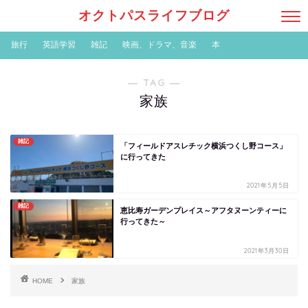
オクトパスライフブログ
旅行
英語学習
雑記
映画、ドラマ、音楽
本
― TAG ―
家族
雑記
「フィールドアスレチック横浜つくし野コース」
に行ってきた
2021年5月5日
雑記
恵比寿ガーデンプレイス～アフタヌーンティーに
行ってきた～
2021年3月30日
HOME
家族