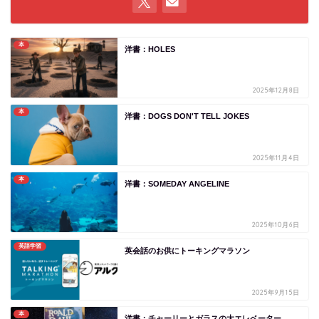
本
洋書：HOLES
2025年12月8日
本
洋書：DOGS DON'T TELL JOKES
2025年11月4日
本
洋書：SOMEDAY ANGELINE
2025年10月6日
英語学習
英会話のお供にトーキングマラソン
2025年9月15日
本
洋書：チャーリーとガラスの大エレベーター