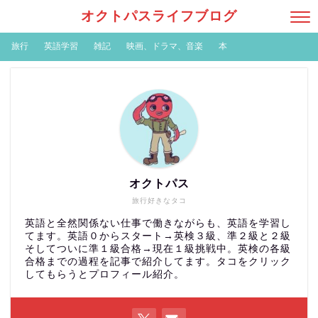
オクトパスライフブログ
旅行
英語学習
雑記
映画、ドラマ、音楽
本
オクトパス
旅行好きなタコ
英語と全然関係ない仕事で働きながらも、英語を学習し
てます。英語０からスタート→英検３級、準２級と２級
そしてついに準１級合格→現在１級挑戦中。英検の各級
合格までの過程を記事で紹介してます。タコをクリック
してもらうとプロフィール紹介。