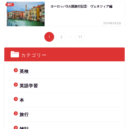
旅行
ヨーロッパ3カ国旅行記② ヴェネツィア編
2024年6月2日
...
1
2
11
カテゴリー
英検
英語学習
本
旅行
雑記