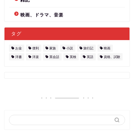
映画、ドラマ、音楽
タグ
お金
便利
家族
小説
旅行記
映画
洋書
洋楽
英会話
英検
英語
資格、試験