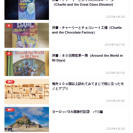
（Charlie and the Great Glass Elevator)
2025年4月2日
本
洋書：チャーリーとチョコレート工場（Charlie
and the Chocolate Factory）
2025年3月27日
本
洋書：８０日間世界一周（Around the World in
80 Days)
2025年3月11日
旅行
海外１０ヵ国以上訪れてみてまじで役に立ったモ
ノとアプリ
2024年6月4日
旅行
ヨーロッパ3カ国旅行記③ パリ編
2024年6月2日