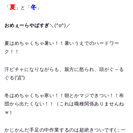
夏
冬
「
」と「
」
おめぇーらやばすぎ
＼(^o^)／
夏はめちゃくちゃ暑い！！暑いうえでのハードワー
ク！！
汗ビチャになりながらも、親方に怒られ、頭がぐ～る
ぐる(”Д”)
冬はめちゃくちゃ寒い！！朝とかマジできつい！！布
団から出たくない！！（これは職種関係ありませんね
ｗ）
かじかんだ手足の中作業するのは超絶きついです(；一