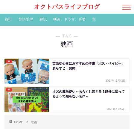
オクトパスライフブログ
旅行
英語学習
雑記
映画、ドラマ、音楽
本
― TAG ―
映画
本
英語初心者におすすめの洋書「ボス・ベイビー」
あらすじ 要約
2021年12月12日
本
オズの魔法使い～あらすじ言える？以外に知って
るようで知らない名作～
2021年6月16日
HOME
映画