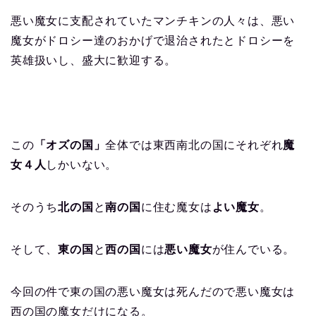
悪い魔女に支配されていたマンチキンの人々は、悪い
魔女がドロシー達のおかげで退治されたとドロシーを
英雄扱いし、盛大に歓迎する。
この
「オズの国」
全体では東西南北の国にそれぞれ
魔
女４人
しかいない。
そのうち
北の国
と
南の国
に住む魔女は
よい魔女
。
そして、
東の国
と
西の国
には
悪い魔女
が住んでいる。
今回の件で東の国の悪い魔女は死んだので悪い魔女は
西の国の魔女だけになる。