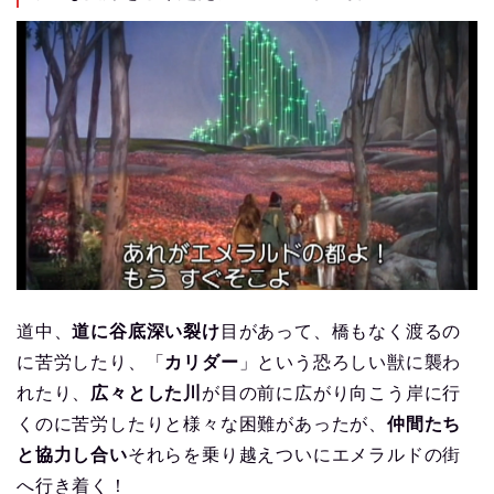
道中、
道に谷底深い裂け
目があって、橋もなく渡るの
に苦労したり、「
カリダー
」という恐ろしい獣に襲わ
れたり、
広々とした川
が目の前に広がり向こう岸に行
くのに苦労したりと様々な困難があったが、
仲間たち
と協力し合い
それらを乗り越えついにエメラルドの街
へ行き着く！