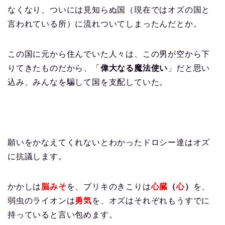
なくなり、ついには見知らぬ国（現在ではオズの国と
言われている所）に流れついてしまったんだとか。
この国に元から住んでいた人々は、この男が空から下
りてきたものだから、「
偉大なる魔法使い
」だと思い
込み、みんなを騙して国を支配していた。
願いをかなえてくれないとわかったドロシー達はオズ
に抗議します。
かかしは
脳みそ
を、ブリキのきこりは
心臓
（
心
）
を、
弱虫のライオンは
勇気
を、オズはそれぞれもうすでに
持っていると言い包めます。