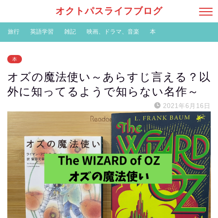
オクトパスライフブログ
旅行
英語学習
雑記
映画、ドラマ、音楽
本
本
オズの魔法使い～あらすじ言える？以
外に知ってるようで知らない名作～
2021年6月16日