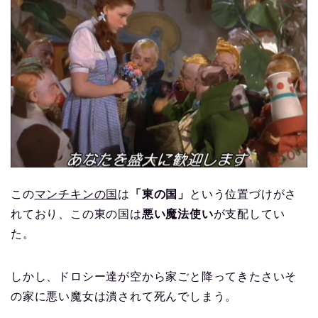
この
マンチキンの国
は
「東の国」
という位置づけがさ
れており、この東の国は
悪い魔法使い
が支配してい
た。
しかし、ドロシー達が空から家ごと降ってきたさいそ
の家に悪い魔女は潰されて死んでしまう。