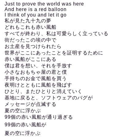
Just to prove the world was here
And here is a red balloon
I think of you and let it go
私が見た九十九の夢
どれもこれも赤い風船
すべてが終わり、私は可愛らしく立っている
街だったこの埃の中で
お土産を見つけられたら
世界がここにあったことを証明するために
赤い風船がここにある
僕は君を想い、それを手放す
小さなおもちゃ屋の君と僕
手持ちのお金で風船を買う
夜明けとともに風船を飛ばす
ひとり、またひとりと消えていく
基地に戻ると、ソフトウェアのバグが
メッセージが点滅する
夏の空に浮かぶ
99個の赤い風船が通り過ぎる
99個の赤い風船が
夏の空に浮かぶ