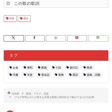
この歌の歌詞
洋楽
英語
タグ
お金
便利
家族
小説
旅行記
映画
洋書
洋楽
英会話
英検
英語
資格、試験
HOME
映画、ドラマ、音楽
ブログ管理人がただ好きな洋楽を動画と歌詞付きで載せてるだけの記事