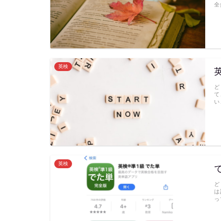
全
英検
ど
て
い
英検
ど
は
っ