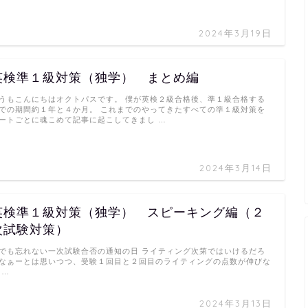
2024年3月19日
英検準１級対策（独学） まとめ編
うもこんにちはオクトパスです。 僕が英検２級合格後、準１級合格する
での期間約１年と４か月。 これまでのやってきたすべての準１級対策を
ートごとに魂こめて記事に起こしてきまし …
2024年3月14日
英検準１級対策（独学） スピーキング編（２
次試験対策）
でも忘れない一次試験合否の通知の日 ライティング次第ではいけるだろ
なぁーとは思いつつ、受験１回目と２回目のライティングの点数が伸びな
 …
2024年3月13日