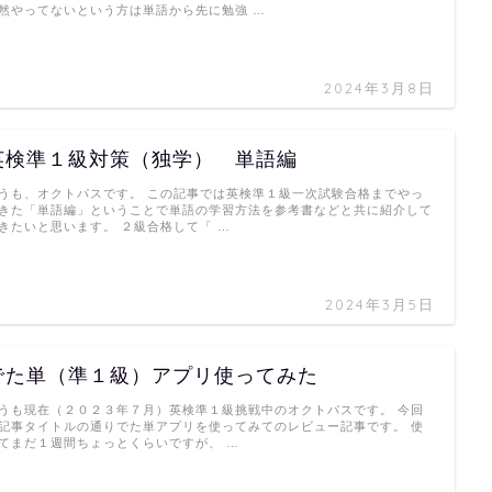
然やってないという方は単語から先に勉強 …
2024年3月8日
英検準１級対策（独学） 単語編
うも、オクトパスです。 この記事では英検準１級一次試験合格までやっ
きた「単語編」ということで単語の学習方法を参考書などと共に紹介して
きたいと思います。 ２級合格して「 …
2024年3月5日
でた単（準１級）アプリ使ってみた
うも現在（２０２３年７月）英検準１級挑戦中のオクトパスです。 今回
記事タイトルの通りでた単アプリを使ってみてのレビュー記事です。 使
てまだ１週間ちょっとくらいですが、 …