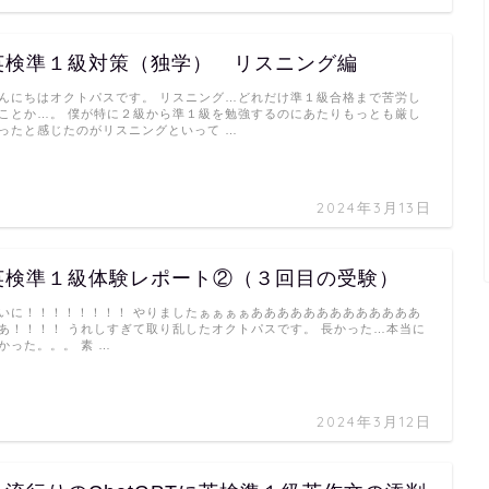
英検準１級対策（独学） リスニング編
んにちはオクトパスです。 リスニング…どれだけ準１級合格まで苦労し
ことか…。 僕が特に２級から準１級を勉強するのにあたりもっとも厳し
ったと感じたのがリスニングといって …
2024年3月13日
英検準１級体験レポート②（３回目の受験）
いに！！！！！！！！ やりましたぁぁぁぁあああああああああああああ
あ！！！！ うれしすぎて取り乱したオクトパスです。 長かった…本当に
かった。。。 素 …
2024年3月12日