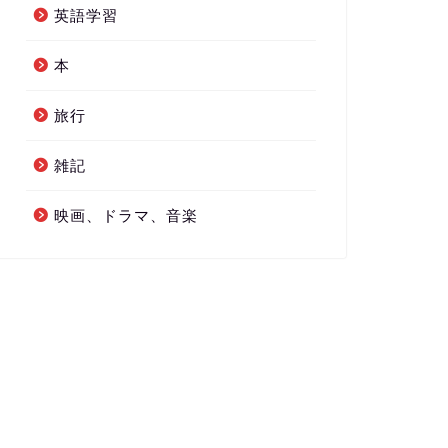
英語学習
本
旅行
雑記
映画、ドラマ、音楽