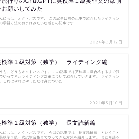
今流行りのChatGPTに英検準１級英作文の添削
をお願いしてみた
んにちは、オクトパスです。 この記事は前の記事で紹介したライティン
の学習方法のおまけみたいな感じの記事です …
2024年3月12日
英検準１級対策（独学） ライティング編
うも、どうもオクトパスです。 この記事では英検準１級合格するまで独
でやってきたライティング対策について紹介していきます。 ライティン
。これはやればやっただけ身についた …
2024年3月10日
英検準１級対策（独学） 長文読解編
んにちは、オクトパスです。 今回の記事では「長文読解編」ということ
英検準１級一次試験合格までやってきた対策を紹介します。 まだ単語を