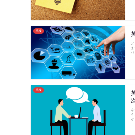
英検
ど
ま
パ
英検
今
う
か