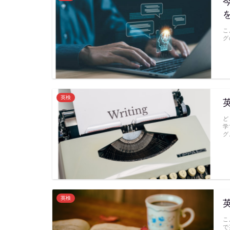
こ
グ
英検
ど
学
グ
英検
こ
で