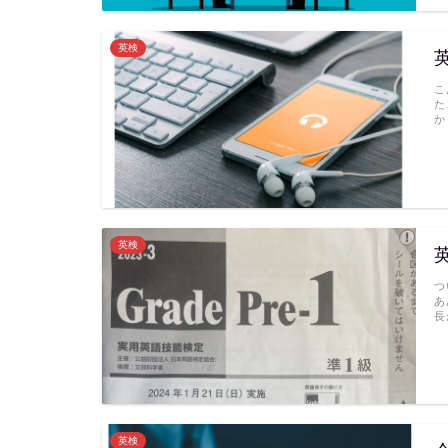
英検
こ
た
か
英検
つ
あ
長
英検