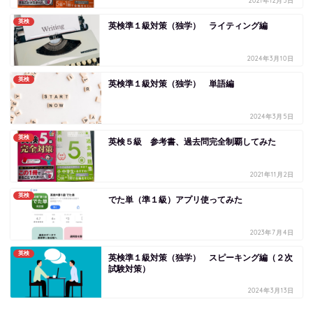
2021年12月5日
英検
英検準１級対策（独学） ライティング編
2024年3月10日
英検
英検準１級対策（独学） 単語編
2024年3月5日
英検
英検５級 参考書、過去問完全制覇してみた
2021年11月2日
英検
でた単（準１級）アプリ使ってみた
2023年7月4日
英検
英検準１級対策（独学） スピーキング編（２次
試験対策）
2024年3月13日