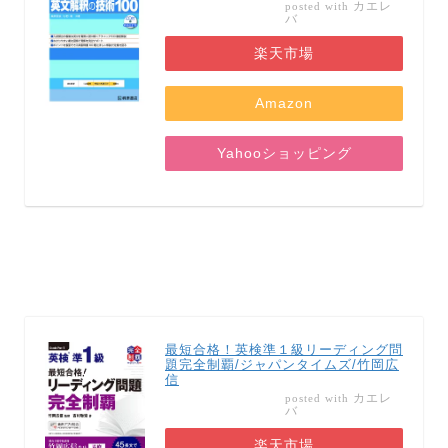
カエレ
posted with
バ
楽天市場
Amazon
Yahooショッピング
最短合格！英検準１級リーディング問
題完全制覇/ジャパンタイムズ/竹岡広
信
カエレ
posted with
バ
楽天市場