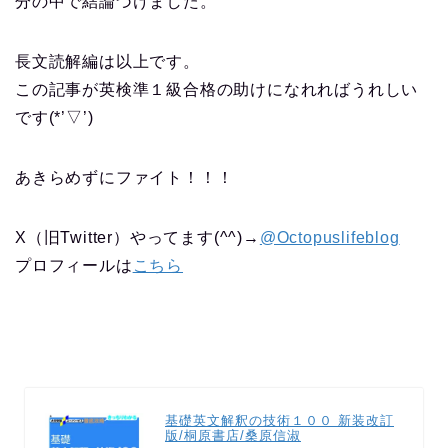
分の中で結論づけました。
長文読解編は以上です。
この記事が英検準１級合格の助けになれればうれしい
です(*’▽’)
あきらめずにファイト！！！
X（旧Twitter）やってます(^^)→
@Octopuslifeblog
プロフィールは
こちら
基礎英文解釈の技術１００ 新装改訂
版/桐原書店/桑原信淑