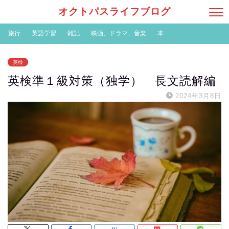
オクトパスライフブログ
旅行
英語学習
雑記
映画、ドラマ、音楽
本
英検
英検準１級対策（独学） 長文読解編
2024年3月8日