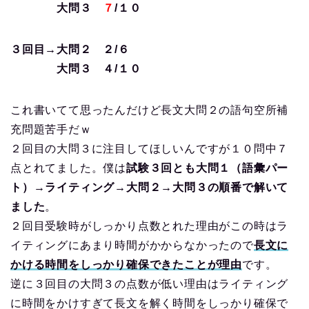
大問３
７
/１０
３回目→大問２ ２/６
大問３ ４/１０
これ書いてて思ったんだけど長文大問２の語句空所補
充問題苦手だｗ
２回目の大問３に注目してほしいんですが１０問中７
点とれてました。僕は
試験３回とも大問１（語彙パー
ト）→ライティング→大問２→大問３の順番で解いて
ました
。
２回目受験時がしっかり点数とれた理由がこの時はラ
イティングにあまり時間がかからなかったので
長文に
かける時間をしっかり確保できたことが理由
です。
逆に３回目の大問３の点数が低い理由はライティング
に時間をかけすぎて長文を解く時間をしっかり確保で