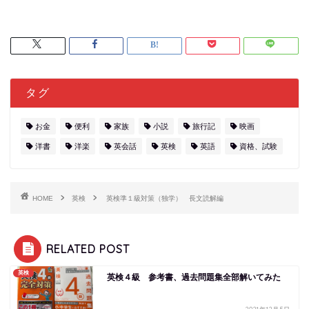
タグ
お金
便利
家族
小説
旅行記
映画
洋書
洋楽
英会話
英検
英語
資格、試験
HOME
英検
英検準１級対策（独学） 長文読解編
RELATED POST
英検
英検４級 参考書、過去問題集全部解いてみた