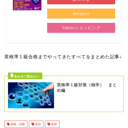
Amazon
Yahooショッピング
英検準１級合格までやってきたすべてをまとめた記事↓
英検準１級対策（独学） まと
め編
資格、試験
英語
英検