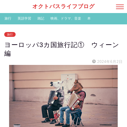
オクトパスライフブログ
旅行
英語学習
雑記
映画、ドラマ、音楽
本
旅行
ヨーロッパ3カ国旅行記① ウィーン
編
2024年6月2日