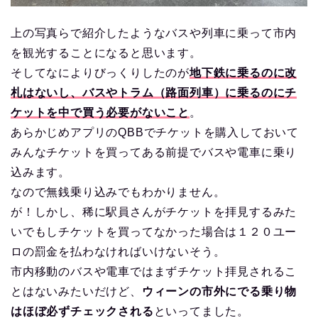
上の写真らで紹介したようなバスや列車に乗って市内
を観光することになると思います。
そしてなによりびっくりしたのが
地下鉄に乗るのに改
札はないし、バスやトラム（路面列車）に乗るのにチ
ケットを中で買う必要がないこと
。
あらかじめアプリのQBBでチケットを購入しておいて
みんなチケットを買ってある前提でバスや電車に乗り
込みます。
なので無銭乗り込みでもわかりません。
が！しかし、稀に駅員さんがチケットを拝見するみた
いでもしチケットを買ってなかった場合は１２０ユー
ロの罰金を払わなければいけないそう。
市内移動のバスや電車ではまずチケット拝見されるこ
とはないみたいだけど、
ウィーンの市外にでる乗り物
はほぼ必ずチェックされる
といってました。