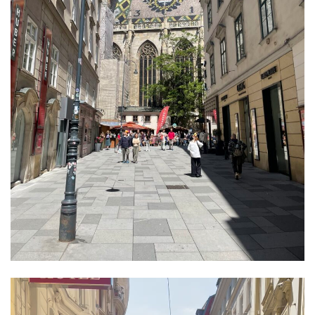
動
画
プ