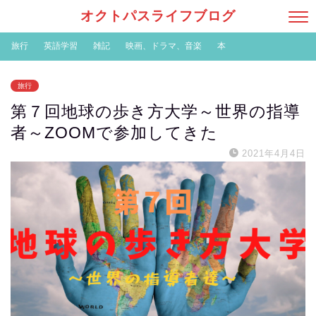
オクトパスライフブログ
旅行
英語学習
雑記
映画、ドラマ、音楽
本
旅行
第７回地球の歩き方大学～世界の指導
者～ZOOMで参加してきた
2021年4月4日