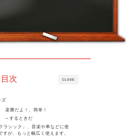
目次
CLOSE
ーズ
 cake 楽勝だよ！、簡単！
 to~ ～するときだ
c 「クラシック」、音楽や車などに使
ですが、もっと幅広く使えます。