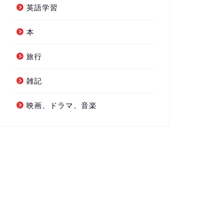
英語学習
本
旅行
雑記
映画、ドラマ、音楽