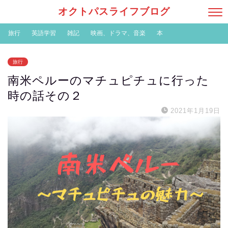
オクトパスライフブログ
旅行
英語学習
雑記
映画、ドラマ、音楽
本
旅行
南米ペルーのマチュピチュに行った
時の話その２
2021年1月19日