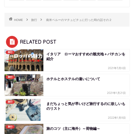
HOME
旅行
南米ペルーのマチュピチュに行った時の話その２
RELATED POST
旅行
イタリア ローマおすすめの観光地＋バチカンを
紹介
2021年3月6日
旅行
ホテルとホステルの違いについて
2021年1月21日
旅行
まだちょっと気が早いけど旅行するのに欲しいも
のリスト
2022年1月8日
旅行
旅のコツ（主に海外）～荷物編～