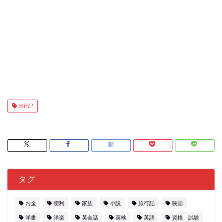
旅行記
タグ
お金
便利
家族
小説
旅行記
映画
洋書
洋楽
英会話
英検
英語
資格、試験