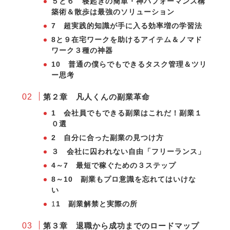
５と６ 寝起きの簡単・神パフォーマンス構
築術＆散歩は最強のソリューション
7 超実践的知識が手に入る効率増の学習法
8と９在宅ワークを助けるアイテム＆ノマド
ワーク３種の神器
10 普通の僕らでもできるタスク管理＆ツリ
ー思考
第２章 凡人くんの副業革命
1 会社員でもできる副業はこれだ！副業１
０選
2 自分に合った副業の見つけ方
３ 会社に囚われない自由「フリーランス」
4～7 最短で稼ぐための３ステップ
8～10 副業もプロ意識を忘れてはいけな
い
1
1 副業解禁と実際の所
第３章 退職から成功までのロードマップ