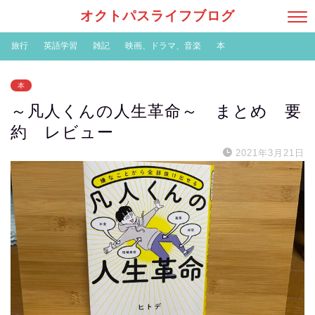
オクトパスライフブログ
旅行
英語学習
雑記
映画、ドラマ、音楽
本
本
～凡人くんの人生革命～ まとめ 要
約 レビュー
2021年3月21日