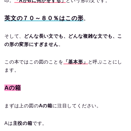
印。
「AがBに何かをする」
という形の文です。
英文の７０～８０％はこの形
。
そして、
どんな長い文でも、どんな複雑な文でも、こ
の形の変形にすぎません
。
この本ではこの図のことを
「基本形」
と呼ぶことにし
ます。
Aの箱
まずは上の図の
Aの箱
に注目してください。
Aは
主役の箱
です。