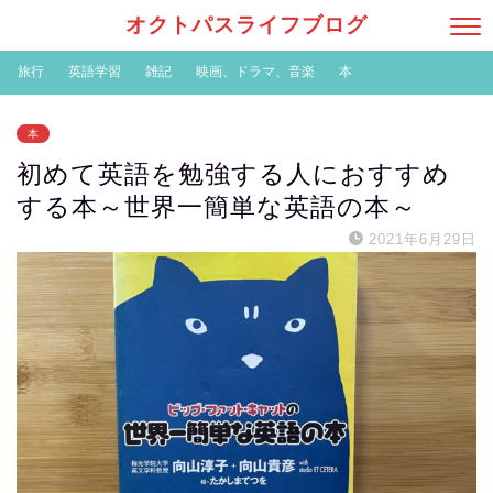
オクトパスライフブログ
旅行
英語学習
雑記
映画、ドラマ、音楽
本
本
初めて英語を勉強する人におすすめ
する本～世界一簡単な英語の本～
2021年6月29日