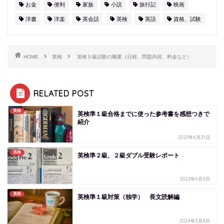
お金
便利
家族
小説
旅行記
映画
洋書
洋楽
英会話
英検
英語
資格、試験
HOME
英検
英検５級試験の概要（日程、問題内容、料金など）
RELATED POST
英検
英検準１級合格までに使った参考書を感想つきで
紹介
2023年6月21日
英検
英検準２級、２級ダブル受験レポート
2022年6月6日
英検
英検準１級対策（独学） 長文読解編
2024年3月8日