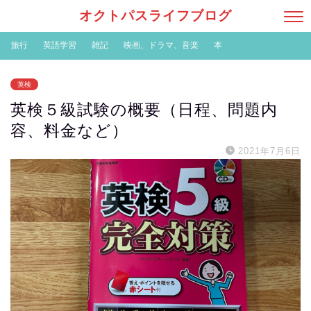
オクトパスライフブログ
旅行
英語学習
雑記
映画、ドラマ、音楽
本
英検
英検５級試験の概要（日程、問題内
容、料金など）
2021年7月6日