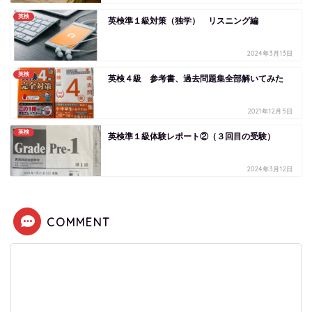
英検
英検準１級対策（独学） リスニング編
2024年3月13日
英検
英検４級 参考書、過去問題集全部解いてみた
2021年12月5日
英検
英検準１級体験レポート②（３回目の受験）
2024年3月12日
COMMENT