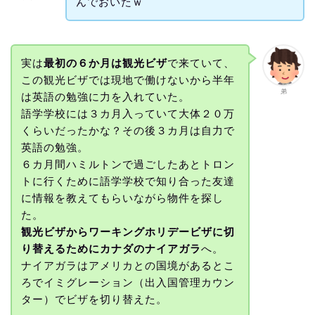
んでおいたｗ
実は
最初の６か月は観光ビザ
で来ていて、
この観光ビザでは現地で働けないから半年
弟
は英語の勉強に力を入れていた。
語学学校には３カ月入っていて大体２０万
くらいだったかな？その後３カ月は自力で
英語の勉強。
６カ月間ハミルトンで過ごしたあとトロン
トに行くために語学学校で知り合った友達
に情報を教えてもらいながら物件を探し
た。
観光ビザからワーキングホリデービザに切
り替えるためにカナダのナイアガラ
へ。
ナイアガラはアメリカとの国境があるとこ
ろでイミグレーション（出入国管理カウン
ター）でビザを切り替えた。