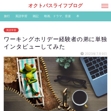
オクトパスライフブログ
旅行
英語学習
雑記
映画、ドラマ、音楽
本
英語学習
ワーキングホリデー経験者の弟に単独
インタビューしてみた
2023年7月9日