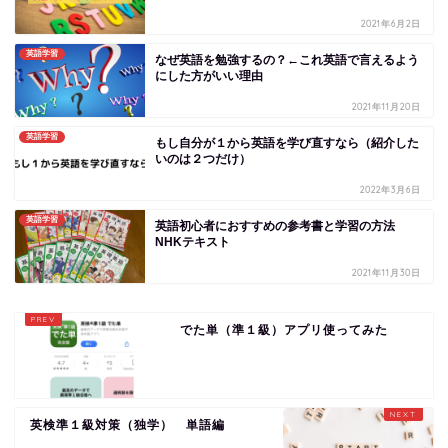
2021年6月2日
英語学習
なぜ英語を勉強するの？←これ英語で言えるよう
にした方がいい理由
2021年11月20日
英語学習
もし自分が１から英語を学び直すなら（紹介した
いのは２つだけ）
2022年3月6日
英語学習
英語初心者におすすめの参考書と学習の方法
NHKテキスト
2021年11月30日
でた単（準１級）アプリ使ってみた
英検準１級対策（独学） 単語編