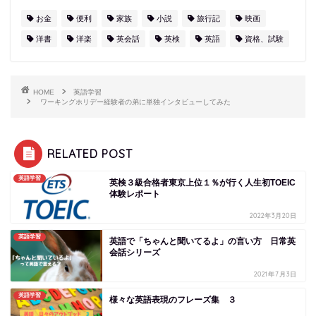
お金
便利
家族
小説
旅行記
映画
洋書
洋楽
英会話
英検
英語
資格、試験
HOME
英語学習
ワーキングホリデー経験者の弟に単独インタビューしてみた
RELATED POST
英語学習
英検３級合格者東京上位１％が行く人生初TOEIC
体験レポート
2022年3月20日
英語学習
英語で「ちゃんと聞いてるよ」の言い方 日常英
会話シリーズ
2021年7月3日
英語学習
様々な英語表現のフレーズ集 ３