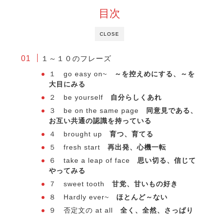
目次
CLOSE
１～１０のフレーズ
１ go easy on~
～を控えめにする、～を
大目にみる
２ be yourself
自分らしくあれ
３ be on the same page
同意見である、
お互い共通の認識を持っている
４ brought up
育つ、育てる
５ fresh start
再出発、心機一転
６ take a leap of face
思い切る、信じて
やってみる
７ sweet tooth
甘党、甘いもの好き
８ Hardly ever~
ほとんど～ない
９ 否定文の at all
全く、全然、さっぱり