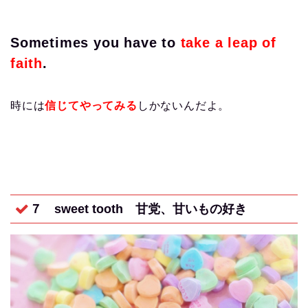
Sometimes you have to
take a leap of
faith
.
時には
信じてやってみる
しかないんだよ。
７ sweet tooth
甘党、甘いもの好き