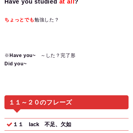
Have you studied
at all
?
ちょっとでも
勉強した？
※
Have you~
～した？完了形
Did you~
１１～２０のフレーズ
１１ lack
不足、欠如