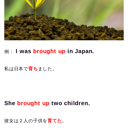
I was
brought up
in Japan.
例：
私は日本で
育ち
ました。
She
brought up
two children.
彼女は２人の子供を
育てた
。