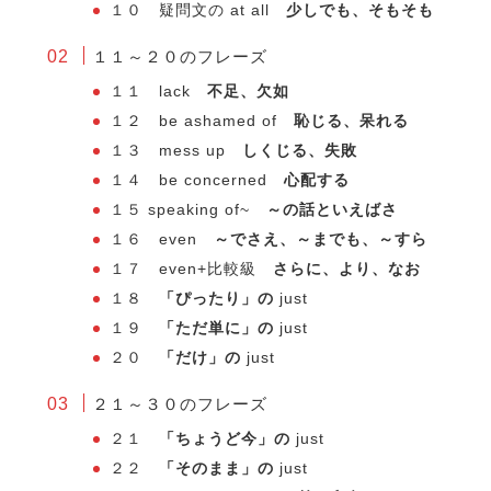
１０ 疑問文の at all
少しでも、そもそも
１１～２０のフレーズ
１１ lack
不足、欠如
１２ be ashamed of
恥じる、呆れる
１３ mess up
しくじる、失敗
１４ be concerned
心配する
１５ speaking of~
～の話といえばさ
１６ even
～でさえ、～までも、～すら
１７ even+比較級
さらに、より、なお
１８
「ぴったり」の
just
１９
「ただ単に」の
just
２０
「だけ」の
just
２１～３０のフレーズ
２１
「ちょうど今」の
just
２２
「そのまま」の
just