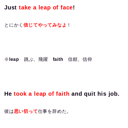
Just
take a leap of face
!
とにかく
信じてやってみなよ
！
※
leap
跳ぶ、飛躍
faith
信頼、信仰
He
took a leap of faith
and quit his job.
彼は
思い切って
仕事を辞めた。