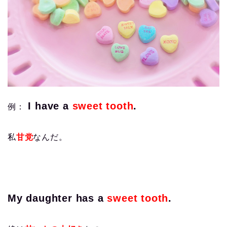
I have a
sweet tooth
.
例：
私
甘党
なんだ。
My daughter has a
sweet tooth
.