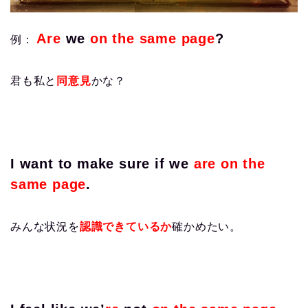
Are
we
on the same page
?
例：
君も私と
同意見
かな？
I want to make sure if we
are on the
same page
.
みんな状況を
認識できているか
確かめたい。