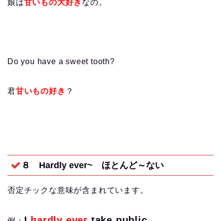
娘は
甘いもの大好き
なの。
Do you have a sweet tooth?
君
甘いもの好き
？
８ Hardly ever~
ほとんど～ない
否定チックな意味が含まれています。
I
hardly ever
take public
例：