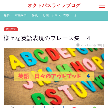
オクトパスライフブログ
旅行
英語学習
雑記
映画、ドラマ、音楽
本
英語学習
様々な英語表現のフレーズ集 ４
2021年6月30日