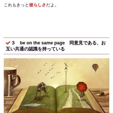
これもきっと
彼らしさ
だよ。
３ be on the same page
同意見である、お
互い共通の認識を持っている