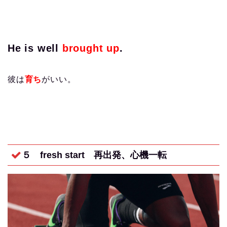
He is well
brought up
.
彼は
育ち
がいい。
５ fresh start
再出発、心機一転