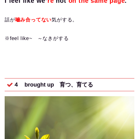
I feel like we’
re
not
on the same page
.
話が
嚙み合ってない
気がする。
※feel like~ ～なきがする
４ brought up
育つ、育てる