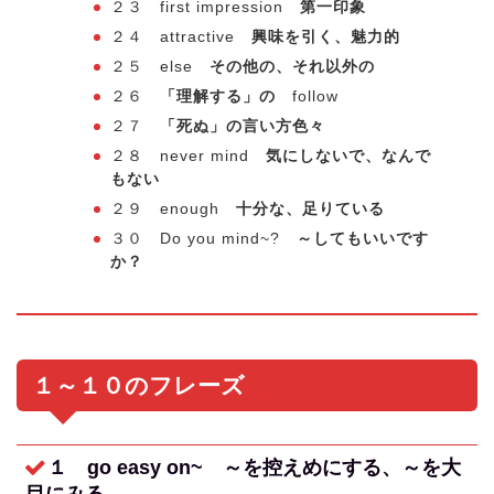
２３ first impression
第一印象
２４ attractive
興味を引く、魅力的
２５ else
その他の、それ以外の
２６
「理解する」の
follow
２７
「死ぬ」の言い方色々
２８ never mind
気にしないで、なんで
もない
２９ enough
十分な、足りている
３０ Do you mind~?
～してもいいです
か？
１～１０のフレーズ
１ go easy on~
～を控えめにする、～を大
目にみる