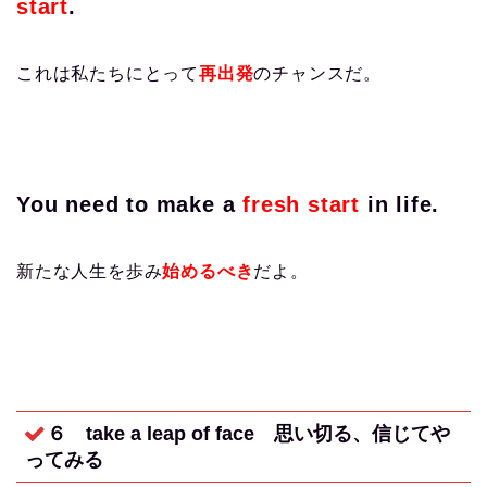
start
.
これは私たちにとって
再出発
のチャンスだ。
You need to make a
fresh start
in life.
新たな人生を歩み
始めるべき
だよ。
６ take a leap of face
思い切る、信じてや
ってみる