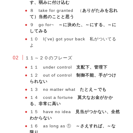
す、弱みに付け込む
８ take for granted （
ありがたみを忘れ
て）当然のことと思う
９ go for~
～に決めた、～にする、～に
してみる
１０ I(‘ve) got your back 私がついてる
よ
１１～２０のフレーズ
１１ under control
支配下、管理下
１２ out of control
制御不能、手がつけ
られない
１３ no matter what
たとえ～でも
１４ cost a fortune
莫大なお金がかか
る、非常に高い
１５ have no idea
見当がつかない、全然
わからない
１６ as long as ①
～さえすれば、～な
限り