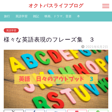
オクトパスライフブログ
旅行
英語学習
雑記
映画、ドラマ、音楽
本
英語学習
様々な英語表現のフレーズ集 ３
2021年6月2日