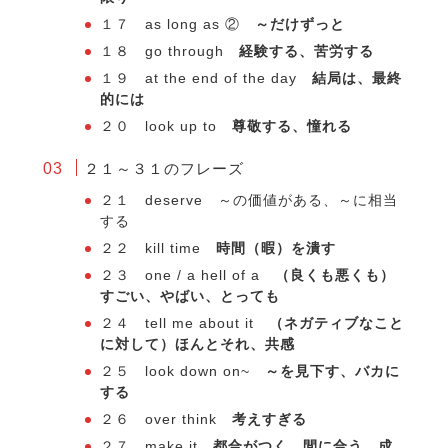
１７ as long as ②
～だけずっと
１８ go through
経験する、苦労する
１９ at the end of the day
結局は、最終
的には
２０ look up to
尊敬する、憧れる
２１～３１のフレーズ
２１ deserve ～の価値がある、～に相当
する
２２ kill time
時間（暇）を潰す
２３ one / a hell of a
（良くも悪くも）
すごい、やばい、とっても
２４ tell me about it
（ネガティブなこと
に対して）ほんとそれ、共感
２５ look down on~
～を見下す、バカに
する
２６ over think
考えすぎる
２７ make it
都合がつく、間に合う、成