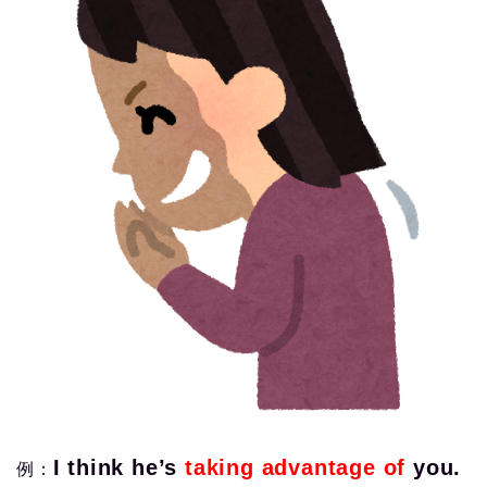
I think he’s
taking advantage of
you.
例：