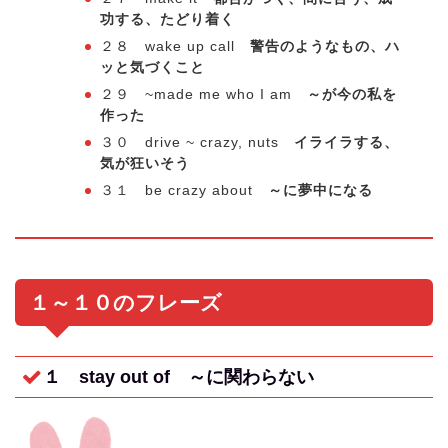
功する、たどり着く
２８ wake up call
警告のようなもの、ハ
ッと気づくこと
２９ ~made me who I am
～が今の私を
作った
３０ drive ~ crazy, nuts
イライラする、
気が狂いそう
３１ be crazy about
～に夢中になる
１～１０のフレーズ
１ stay out of
～に関わらない