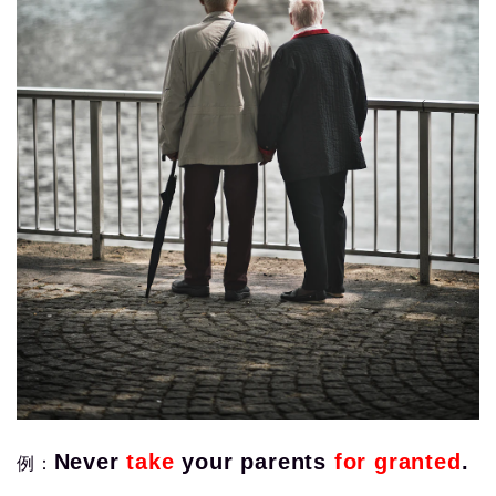
Never
take
your parents
for granted
.
例：