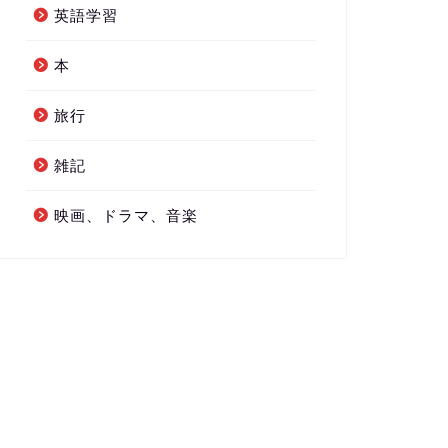
英語学習
本
旅行
雑記
映画、ドラマ、音楽