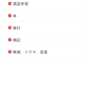
英語学習
本
旅行
雑記
映画、ドラマ、音楽