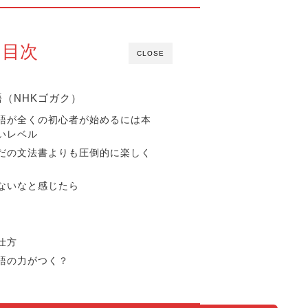
目次
CLOSE
（NHKゴガク）
語が全くの初心者が始めるには本
いレベル
だの文法書よりも圧倒的に楽しく
ないなと感じたら
仕方
語の力がつく？